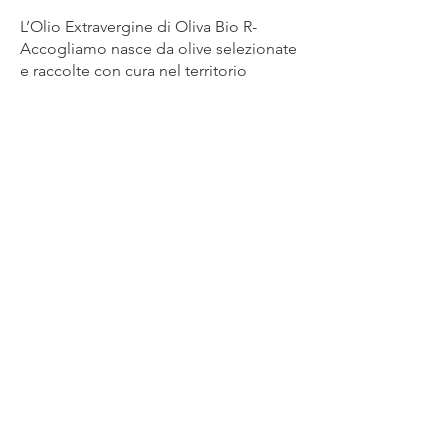
L’Olio Extravergine di Oliva Bio R-
Accogliamo nasce da olive selezionate
e raccolte con cura nel territorio
campano, dove la tradizione olivicola
incontra l’impegno quotidiano della
nostra cooperativa agricola sociale.
È un olio dal colore verde brillante, dal
profumo delicato e dal gusto
equilibrato, capace di esaltare con
semplicità ogni piatto. La sua
autenticità si riconosce al primo
assaggio: morbido, armonico e
piacevolmente persistente, è ideale sia
a crudo sia nella cucina di tutti i giorni.
La lavorazione attenta e l’estrazione a
freddo preservano le qualità naturali
delle olive, restituendo un prodotto
genuino, ricco di carattere e legato
profondamente alla terra da cui
proviene.