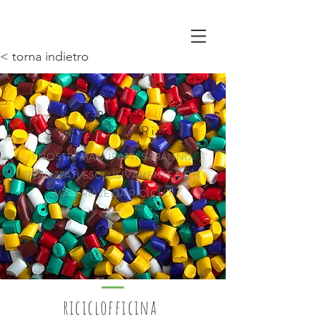
< torna indietro
Progetto
Creatività e Riuso
I NOSTRI MANUFATTI SARANNO
REALIZZATI ESCLUSIVAMENTE CON
MATERIALE DA RICICLO
riciclofficina