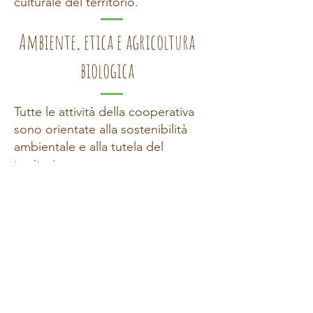
culturale del territorio.
Ambiente, etica e agricoltura
biologica
Tutte le attività della cooperativa
sono orientate alla sostenibilità
ambientale e alla tutela del
territorio.
Promuoviamo:
agricoltura biologica e produzioni
a km 0;
utilizzo di fertilizzanti naturali;
recupero creativo dei materiali;
riduzione degli sprechi;
pratiche agricole rispettose della