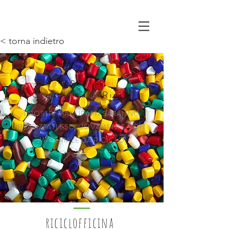
< torna indietro
Progetto
Creatività e Riuso
I NOSTRI MANUFATTI SARANNO
REALIZZATI ESCLUSIVAMENTE CON
MATERIALE DA RICICLO
riciclofficina