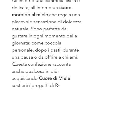
All’esterno una caramella liscia e
delicata, all’interno un
cuore
morbido al miele
che regala una
piacevole sensazione di dolcezza
naturale. Sono perfette da
gustare in ogni momento della
giornata: come coccola
personale, dopo i pasti, durante
una pausa o da offrire a chi ami.
Questa confezione racconta
anche qualcosa in più:
acquistando
Cuore di Miele
sostieni i progetti di
R-
Accogliamo
, cooperativa agricola
sociale impegnata nell’inclusione
lavorativa e nella valorizzazione
del territorio.
Confezione artigianale